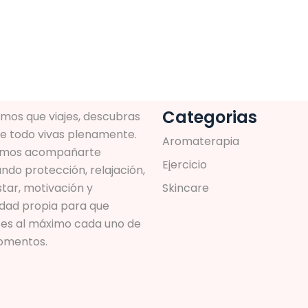
Categorias
mos que viajes, descubras
re todo vivas plenamente.
A
r
o
m
a
t
e
r
a
p
i
a
mos acompañarte
E
j
e
r
c
i
c
i
o
ndo protección, relajación,
tar, motivación y
S
k
i
n
c
a
r
e
idad propia para que
utes al máximo cada uno de
omentos.