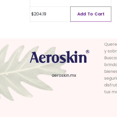
$
204.19
Add To Cart
Quere
y sob
Busca
brinda
bienes
aeroskin.mx
segur
disfr
tus m