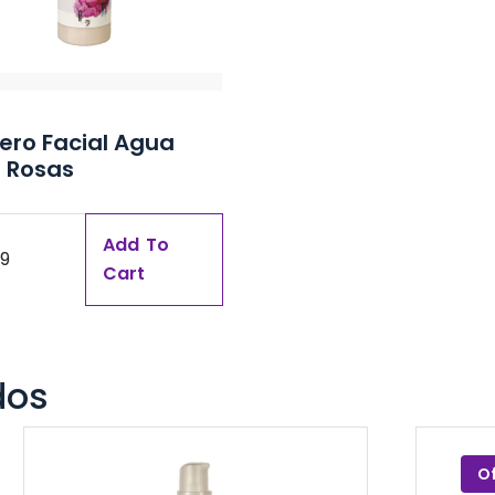
ero Facial Agua
 Rosas
Add To
99
Cart
dos
O