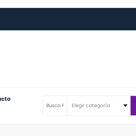
a
c
t
o