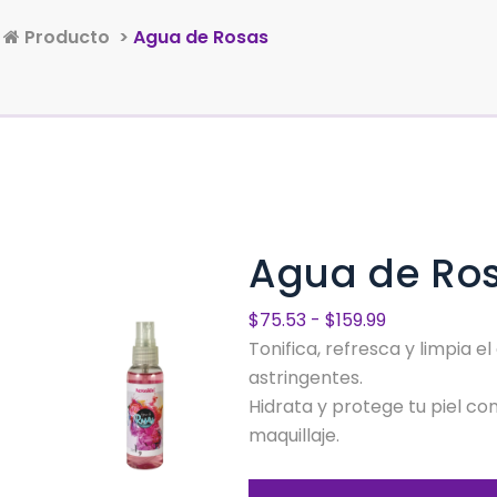
>
Producto
>
Agua de Rosas
Agua de Ro
Rango
$
75.53
-
$
159.99
de
Tonifica, refresca y limpia e
precios:
astringentes.
desde
Hidrata y protege tu piel con
$75.53
maquillaje.
hasta
$159.99