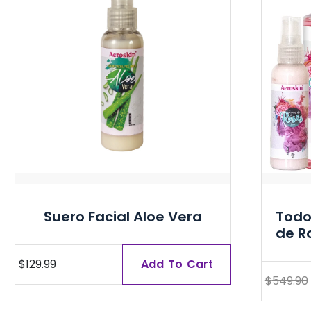
Suero Facial Aloe Vera
Todo
de R
$
129.99
Add To Cart
$
549.90
Original
Current
price
price