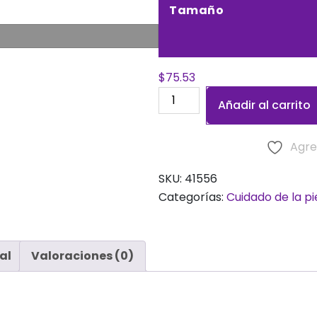
Tamaño
$
75.53
Agua
Añadir al carrito
de
Rosas
Agre
cantidad
SKU:
41556
Categorías:
Cuidado de la pi
al
Valoraciones (0)