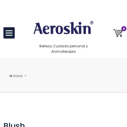
Saltar
https://www.aeroskin.mx/
al
contenido
0
Belleza, Cuidado personal y
Aromaterapia
Inicio
>
Blush