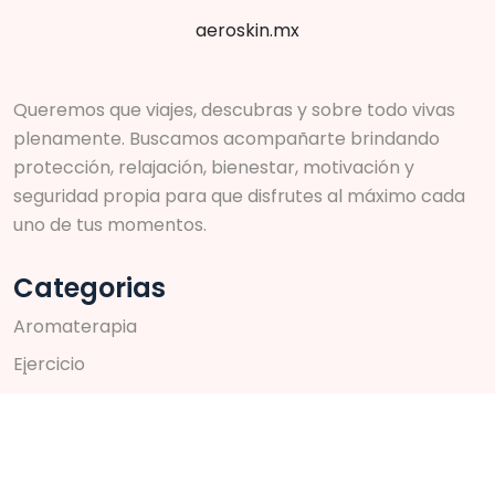
aeroskin.mx
Queremos que viajes, descubras y sobre todo vivas
plenamente. Buscamos acompañarte brindando
protección, relajación, bienestar, motivación y
seguridad propia para que disfrutes al máximo cada
uno de tus momentos.
Categorias
A
r
o
m
a
t
e
r
a
p
i
a
E
j
e
r
c
i
c
i
o
S
k
i
n
c
a
r
e