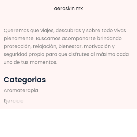
aeroskin.mx
Queremos que viajes, descubras y sobre todo vivas
plenamente. Buscamos acompañarte brindando
protección, relajación, bienestar, motivación y
seguridad propia para que disfrutes al máximo cada
uno de tus momentos.
Categorias
A
r
o
m
a
t
e
r
a
p
i
a
E
j
e
r
c
i
c
i
o
S
k
i
n
c
a
r
e