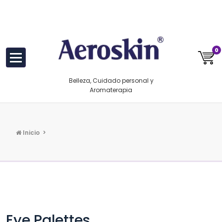
Saltar
https://www.aeroskin.mx/
al
contenido
0
Belleza, Cuidado personal y
Aromaterapia
Inicio
>
Eye Palettes