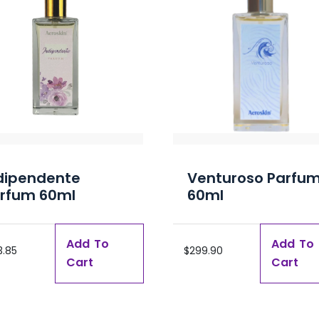
dipendente
Venturoso Parfu
rfum 60ml
60ml
Add To
Add To
3.85
$
299.90
Cart
Cart