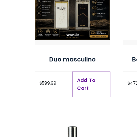
Duo masculino
B
Add To
$
599.99
$
47
Cart