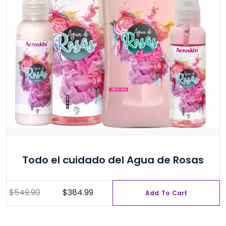
elegir
en
la
página
de
producto
Todo el cuidado del Agua de Rosas
$
549.90
$
384.99
Add To Cart
Original
Current
price
price
was:
is: