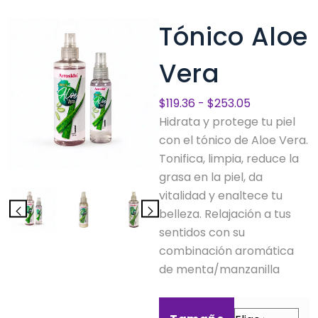
Tónico Aloe
Vera
Rango
$
119.36
-
$
253.05
de
Hidrata y protege tu piel
precios:
con el tónico de Aloe Vera.
desde
Tonifica, limpia, reduce la
$119.36
grasa en la piel, da
hasta
vitalidad y enaltece tu
$253.05
belleza. Relajación a tus
sentidos con su
combinación aromática
de menta/manzanilla