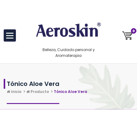
Saltar
https://www.aeroskin.mx/
al
contenido
0
Belleza, Cuidado personal y
Aromaterapia
Tónico Aloe Vera
Inicio
>
Producto
>
Tónico Aloe Vera