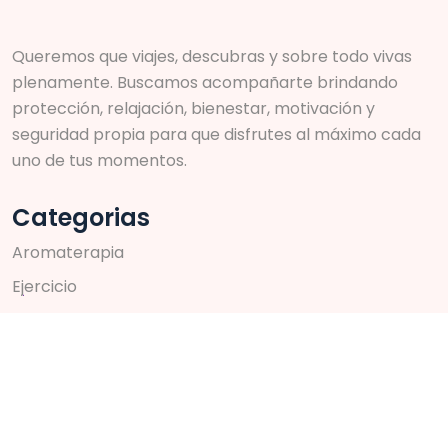
Queremos que viajes, descubras y sobre todo vivas
plenamente. Buscamos acompañarte brindando
protección, relajación, bienestar, motivación y
seguridad propia para que disfrutes al máximo cada
uno de tus momentos.
Categorias
A
r
o
m
a
t
e
r
a
p
i
a
E
j
e
r
c
i
c
i
o
S
k
i
n
c
a
r
e