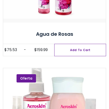
Agua de Rosas
$
75.53
-
$
159.99
Add To Cart
Rango
Este
de
producto
precios:
tiene
desde
múltiples
$75.53
variantes.
Oferta
hasta
Las
$159.99
opciones
se
pueden