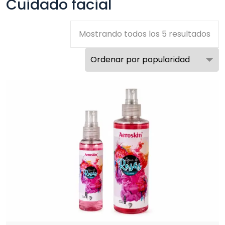
Cuidado facial
Sor
Mostrando todos los 5 resultados
by
pop