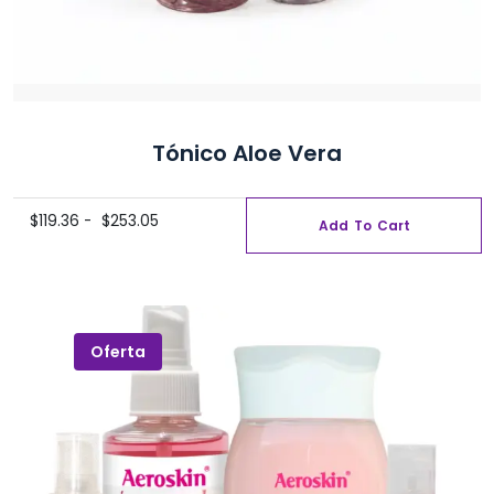
Tónico Aloe Vera
Rango
$
119.36
-
$
253.05
Add To Cart
Este
de
producto
precios:
tiene
desde
$119.36
múltiples
hasta
variantes.
Oferta
$253.05
Las
opciones
se
pueden