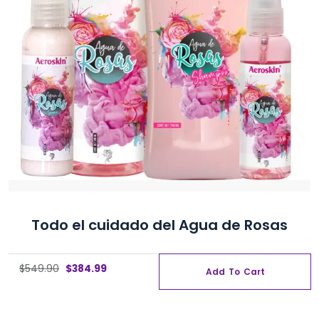
elegir
en
la
página
de
producto
Todo el cuidado del Agua de Rosas
Original
Current
$
549.90
$
384.99
Add To Cart
price
price
was:
is:
$549.90.
$384.99.