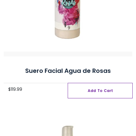
de
producto
Suero Facial Agua de Rosas
$
119.99
Add To Cart