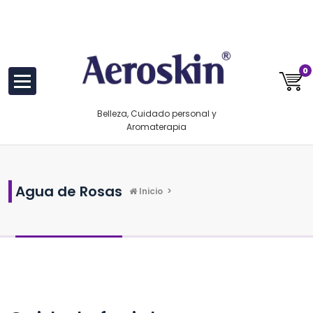
Saltar
https://www.aeroskin.mx/
al
contenido
0
Belleza, Cuidado personal y
Aromaterapia
Agua de Rosas
Inicio
>