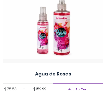
Agua de Rosas
$
75.53
-
$
159.99
Add To Cart
Rango
Este
de
producto
precios:
tiene