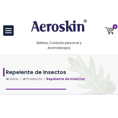
Saltar
https://www.aeroskin.mx/
al
contenido
0
Belleza, Cuidado personal y
Aromaterapia
Repelente de Insectos
Inicio
>
Producto
>
Repelente de Insectos