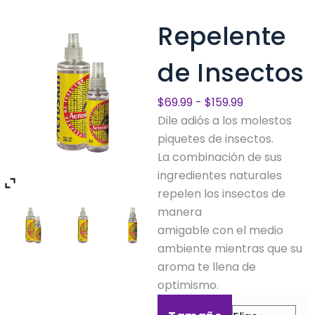
Repelente
de Insectos
Rango
$
69.99
-
$
159.99
de
Dile adiós a los molestos
precios:
piquetes de insectos.
desde
La combinación de sus
$69.99
ingredientes naturales
hasta
repelen los insectos de
$159.99
manera
amigable con el medio
ambiente mientras que su
aroma te llena de
optimismo.