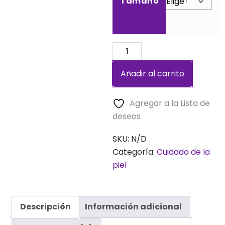
Tamaño
Repelente
de
Añadir al carrito
Insectos
cantidad
Agregar a la Lista de
deseos
SKU:
N/D
Categoría:
Cuidado de la
piel
Descripción
Información adicional