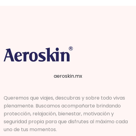
desde
múltiples
$75.53
variantes.
hasta
Las
$159.99
opciones
se
pueden
elegir
en
la
aeroskin.mx
página
de
producto
Queremos que viajes, descubras y sobre todo vivas
plenamente. Buscamos acompañarte brindando
protección, relajación, bienestar, motivación y
seguridad propia para que disfrutes al máximo cada
uno de tus momentos.