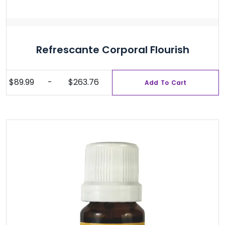
Refrescante Corporal Flourish
$
89.99
-
$
263.76
Add To Cart
Rango
Este
de
producto
precios:
tiene
desde
múltiples
$89.99
variantes.
hasta
Las
$263.76
opciones
se
pueden
elegir
en