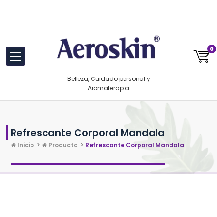
Saltar
https://www.aeroskin.mx/
al
contenido
0
Belleza, Cuidado personal y
Aromaterapia
Refrescante Corporal Mandala
Inicio
>
Producto
>
Refrescante Corporal Mandala