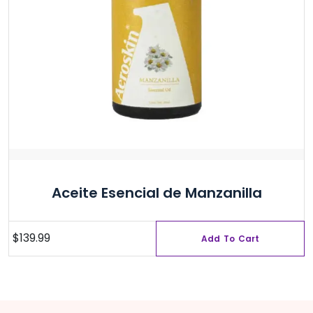
la
página
de
producto
Aceite Esencial de Manzanilla
$
139.99
Add To Cart