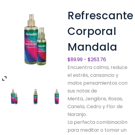
Refrescante
Corporal
Mandala
Rango
$
89.99
-
$
263.76
de
Encuentra calma, reduce
precios:
el estrés, cansancio y
desde
malos pensamientos con
$89.99
sus notas de
hasta
Menta, Jengibre, Rosas,
$263.76
Canela, Cedro y Flor de
Naranjo.
La perfecta combinación
para meditar o tomar un