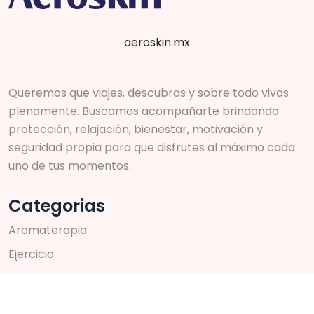
aeroskin.mx
Queremos que viajes, descubras y sobre todo vivas
plenamente. Buscamos acompañarte brindando
protección, relajación, bienestar, motivación y
seguridad propia para que disfrutes al máximo cada
uno de tus momentos.
Categorias
A
r
o
m
a
t
e
r
a
p
i
a
E
j
e
r
c
i
c
i
o
S
k
i
n
c
a
r
e