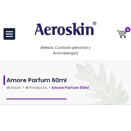
Saltar
https://www.aeroskin.mx/
al
contenido
0
Belleza, Cuidado personal y
Aromaterapia
Amore Parfum 60ml
Inicio
>
Producto
>
Amore Parfum 60ml