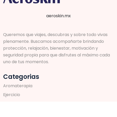
aeroskin.mx
Queremos que viajes, descubras y sobre todo vivas
plenamente. Buscamos acompañarte brindando
protección, relajación, bienestar, motivación y
seguridad propia para que disfrutes al máximo cada
uno de tus momentos.
Categorias
A
r
o
m
a
t
e
r
a
p
i
a
E
j
e
r
c
i
c
i
o
S
k
i
n
c
a
r
e