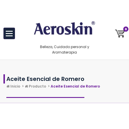
Saltar
https://www.aeroskin.mx/
al
contenido
0
Belleza, Cuidado personal y
Aromaterapia
Aceite Esencial de Romero
Inicio
>
Producto
>
Aceite Esencial de Romero