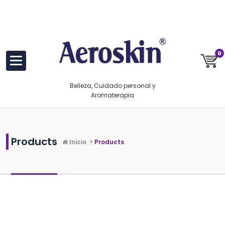
Saltar
https://www.aeroskin.mx/
al
contenido
0
Belleza, Cuidado personal y
Aromaterapia
Products
Inicio
>
Products