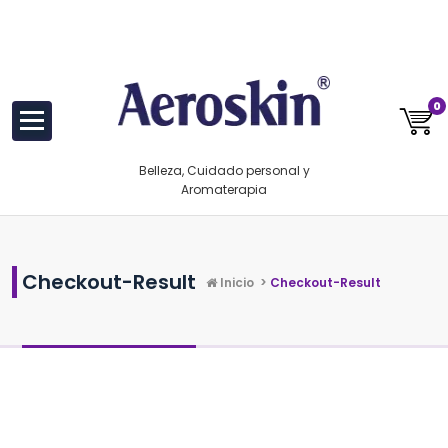
Saltar
https://www.aeroskin.mx/
al
contenido
0
Belleza, Cuidado personal y
Aromaterapia
Checkout-Result
Inicio
>
Checkout-Result